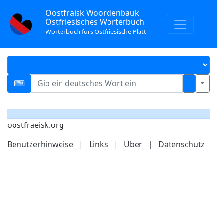
Oostfräisk Woordenbauk
Ostfriesisches Wörterbuch
Wörterbuch fürs Ostfriesische Platt
oostfraeisk.org
Benutzerhinweise
|
Links
|
Über
|
Datenschutz