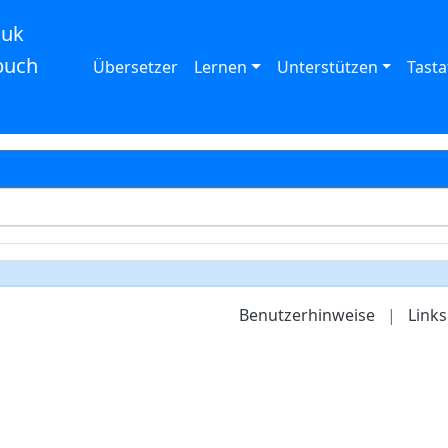
auk
buch
Übersetzer
Lernen
Unterstützen
Tasta
Benutzerhinweise
|
Links