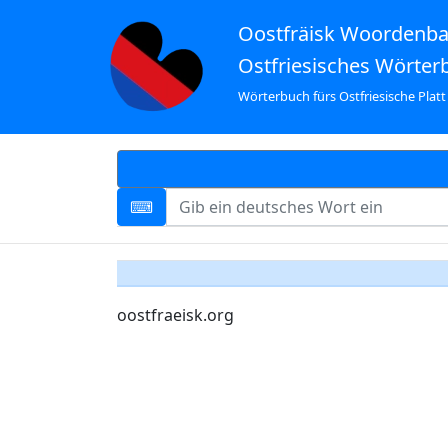
Oostfräisk Woordenb
Ostfriesisches Wörter
Wörterbuch fürs Ostfriesische Platt
oostfraeisk.org