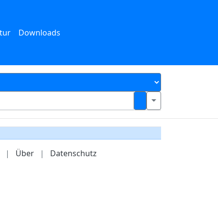
tur
Downloads
|
Über
|
Datenschutz