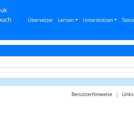
auk
buch
Übersetzer
Lernen
Unterstützen
Tasta
Benutzerhinweise
|
Links