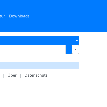
tur
Downloads
|
Über
|
Datenschutz