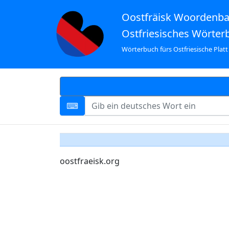
Oostfräisk Woordenb
Ostfriesisches Wörter
Wörterbuch fürs Ostfriesische Platt
oostfraeisk.org