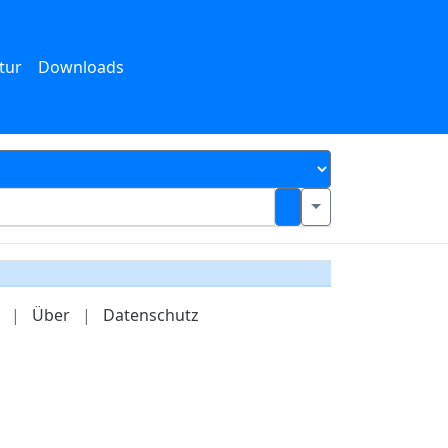
tur
Downloads
|
Über
|
Datenschutz