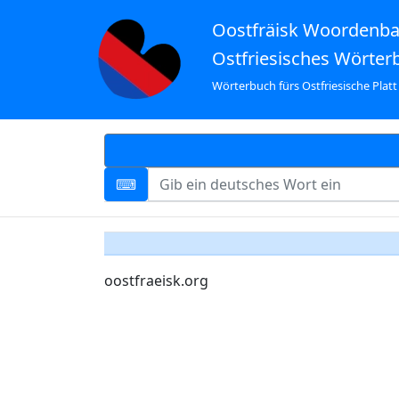
Oostfräisk Woordenb
Ostfriesisches Wörter
Wörterbuch fürs Ostfriesische Platt
oostfraeisk.org