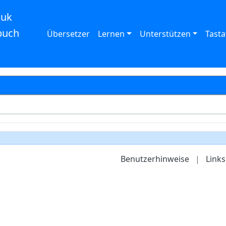
auk
buch
Übersetzer
Lernen
Unterstützen
Tasta
Benutzerhinweise
|
Links