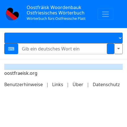
Oostfräisk Woordenbauk
Ostfriesisches Wörterbuch
Wörterbuch fürs Ostfriesische Platt
oostfraeisk.org
Benutzerhinweise
|
Links
|
Über
|
Datenschutz