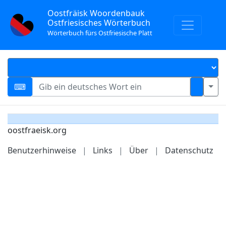
Oostfräisk Woordenbauk
Ostfriesisches Wörterbuch
Wörterbuch fürs Ostfriesische Platt
oostfraeisk.org
Benutzerhinweise
|
Links
|
Über
|
Datenschutz