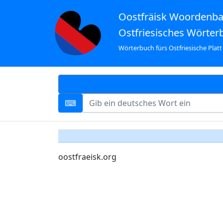
Oostfräisk Woordenb
Ostfriesisches Wörter
Wörterbuch fürs Ostfriesische Platt
oostfraeisk.org