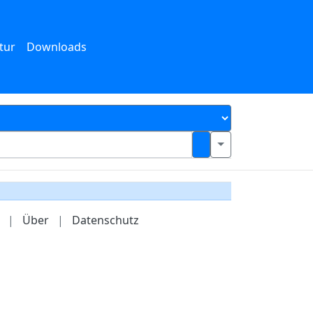
tur
Downloads
|
Über
|
Datenschutz