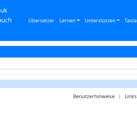
auk
buch
Übersetzer
Lernen
Unterstützen
Tasta
Benutzerhinweise
|
Links