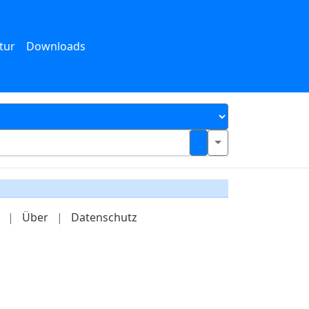
tur
Downloads
|
Über
|
Datenschutz