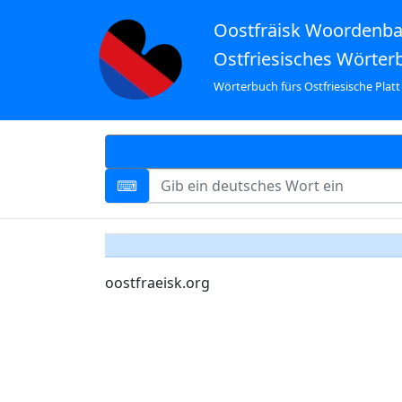
Oostfräisk Woordenb
Ostfriesisches Wörter
Wörterbuch fürs Ostfriesische Platt
oostfraeisk.org