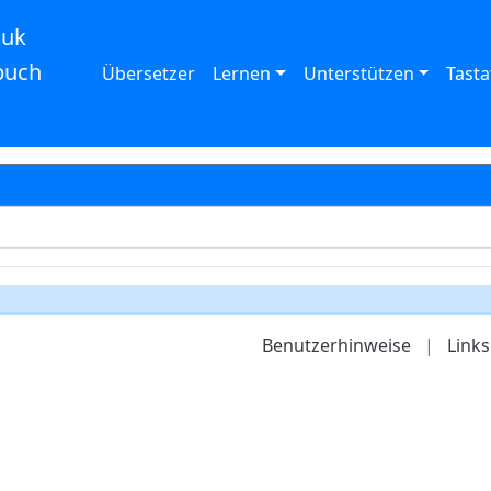
auk
buch
Übersetzer
Lernen
Unterstützen
Tasta
Benutzerhinweise
|
Links