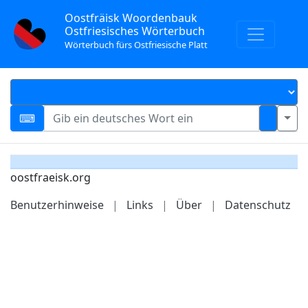
Oostfräisk Woordenbauk
Ostfriesisches Wörterbuch
Wörterbuch fürs Ostfriesische Platt
oostfraeisk.org
Benutzerhinweise
|
Links
|
Über
|
Datenschutz