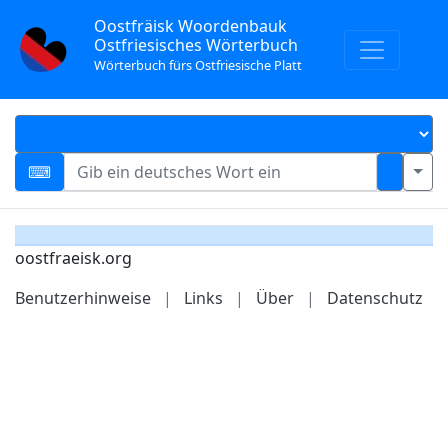
Oostfräisk Woordenbauk
Ostfriesisches Wörterbuch
Wörterbuch fürs Ostfriesische Platt
oostfraeisk.org
Benutzerhinweise
|
Links
|
Über
|
Datenschutz