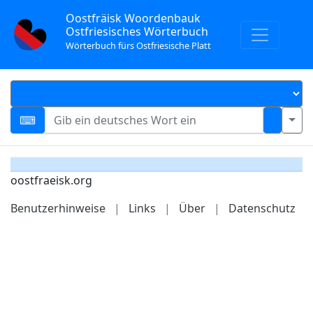
Oostfräisk Woordenbauk
Ostfriesisches Wörterbuch
Wörterbuch fürs Ostfriesische Platt
oostfraeisk.org
Benutzerhinweise
|
Links
|
Über
|
Datenschutz