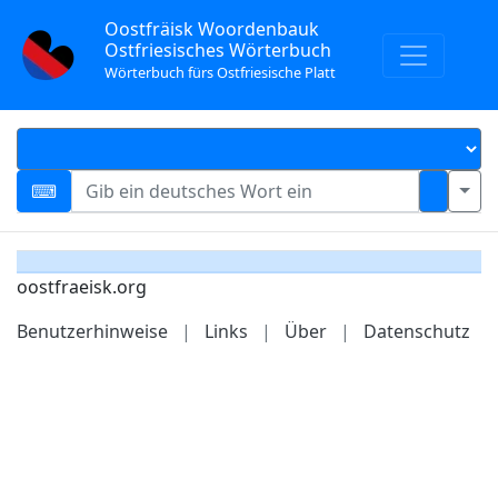
Oostfräisk Woordenbauk
Ostfriesisches Wörterbuch
Wörterbuch fürs Ostfriesische Platt
oostfraeisk.org
Benutzerhinweise
|
Links
|
Über
|
Datenschutz