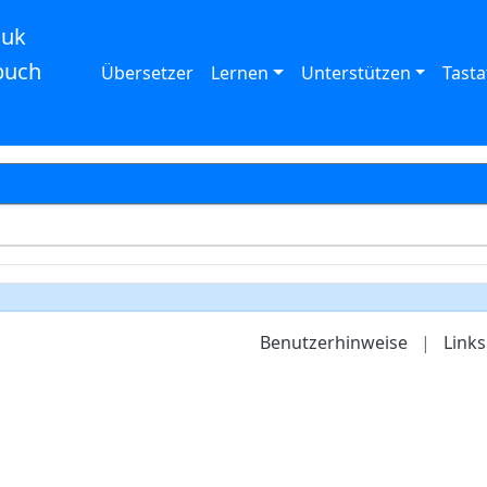
auk
buch
Übersetzer
Lernen
Unterstützen
Tasta
Benutzerhinweise
|
Links