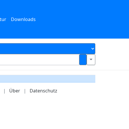
tur
Downloads
|
Über
|
Datenschutz