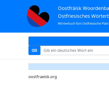
Oostfräisk Woordenb
Ostfriesisches Wörter
Wörterbuch fürs Ostfriesische Platt
oostfraeisk.org