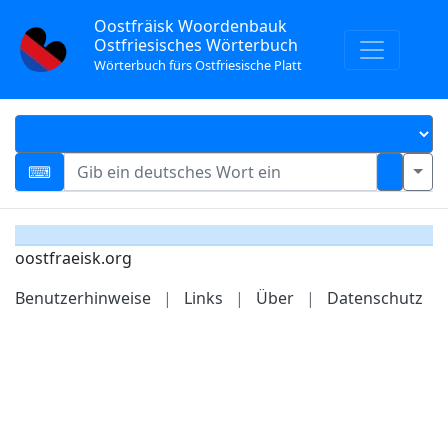
Oostfräisk Woordenbauk
Ostfriesisches Wörterbuch
Wörterbuch fürs Ostfriesische Platt
oostfraeisk.org
Benutzerhinweise
|
Links
|
Über
|
Datenschutz