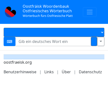
Oostfräisk Woordenbauk
Ostfriesisches Wörterbuch
Wörterbuch fürs Ostfriesische Platt
oostfraeisk.org
Benutzerhinweise
|
Links
|
Über
|
Datenschutz