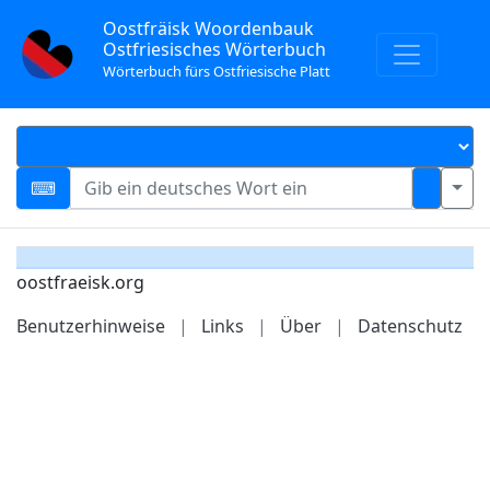
Oostfräisk Woordenbauk
Ostfriesisches Wörterbuch
Wörterbuch fürs Ostfriesische Platt
oostfraeisk.org
Benutzerhinweise
|
Links
|
Über
|
Datenschutz