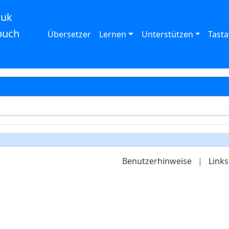
auk
buch
Übersetzer
Lernen
Unterstützen
Tasta
Benutzerhinweise
|
Links