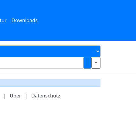
tur
Downloads
|
Über
|
Datenschutz