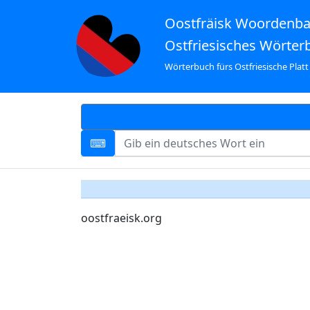
Oostfräisk Woordenb
Ostfriesisches Wörter
Wörterbuch fürs Ostfriesische Platt
oostfraeisk.org