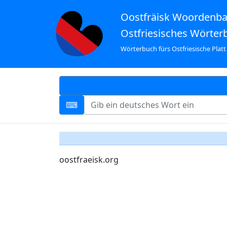
Oostfräisk Woordenb
Ostfriesisches Wörter
Wörterbuch fürs Ostfriesische Platt
oostfraeisk.org