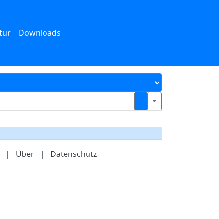
tur
Downloads
|
Über
|
Datenschutz