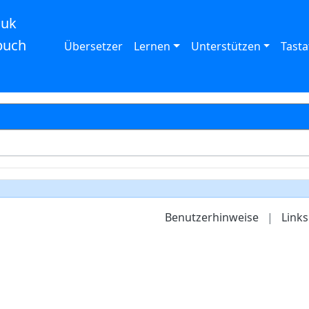
auk
buch
Übersetzer
Lernen
Unterstützen
Tasta
Benutzerhinweise
|
Links