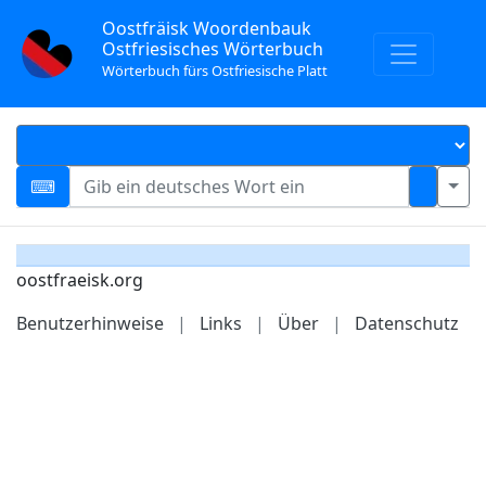
Oostfräisk Woordenbauk
Ostfriesisches Wörterbuch
Wörterbuch fürs Ostfriesische Platt
oostfraeisk.org
Benutzerhinweise
|
Links
|
Über
|
Datenschutz