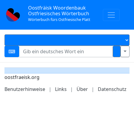
Oostfräisk Woordenbauk
Ostfriesisches Wörterbuch
Wörterbuch fürs Ostfriesische Platt
oostfraeisk.org
Benutzerhinweise
|
Links
|
Über
|
Datenschutz