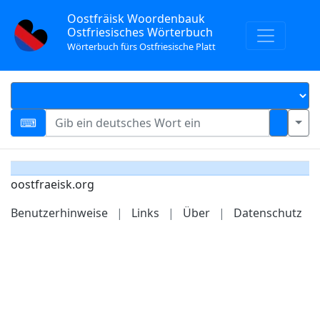
Oostfräisk Woordenbauk
Ostfriesisches Wörterbuch
Wörterbuch fürs Ostfriesische Platt
oostfraeisk.org
Benutzerhinweise
|
Links
|
Über
|
Datenschutz