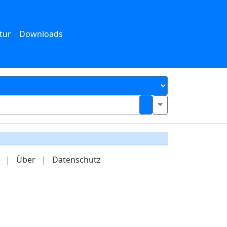
tur
Downloads
|
Über
|
Datenschutz