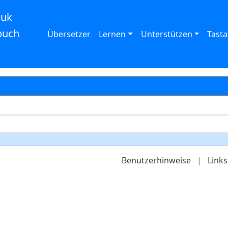
auk
buch
Übersetzer
Lernen
Unterstützen
Tasta
Benutzerhinweise
|
Links