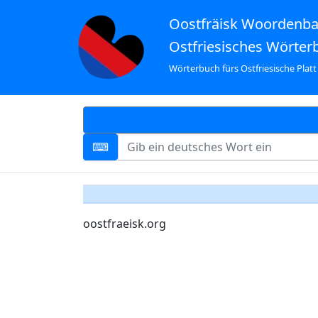
Oostfräisk Woordenb
Ostfriesisches Wörter
Wörterbuch fürs Ostfriesische Platt
oostfraeisk.org