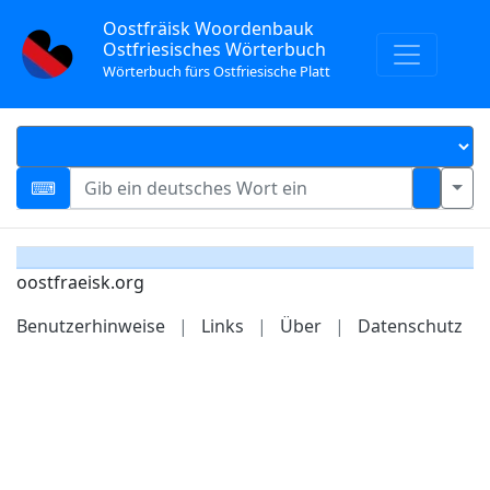
Oostfräisk Woordenbauk
Ostfriesisches Wörterbuch
Wörterbuch fürs Ostfriesische Platt
oostfraeisk.org
Benutzerhinweise
|
Links
|
Über
|
Datenschutz