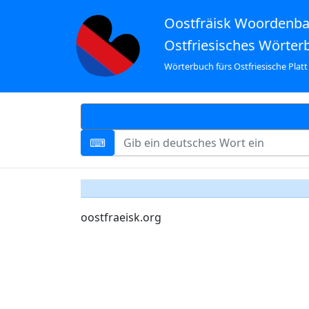
Oostfräisk Woordenb
Ostfriesisches Wörter
Wörterbuch fürs Ostfriesische Platt
oostfraeisk.org