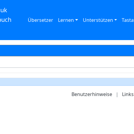
auk
buch
Übersetzer
Lernen
Unterstützen
Tasta
Benutzerhinweise
|
Links