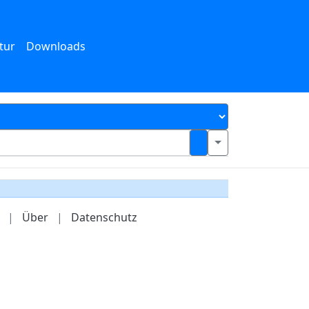
tur
Downloads
|
Über
|
Datenschutz