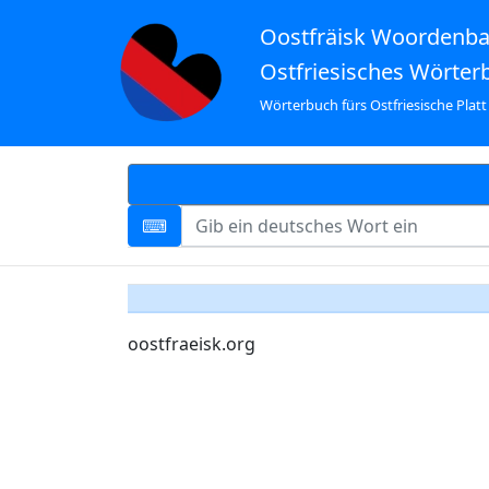
Oostfräisk Woordenb
Ostfriesisches Wörter
Wörterbuch fürs Ostfriesische Platt
oostfraeisk.org