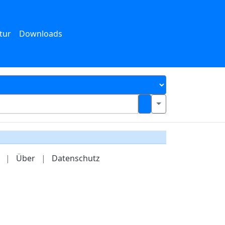
tur
Downloads
|
Über
|
Datenschutz