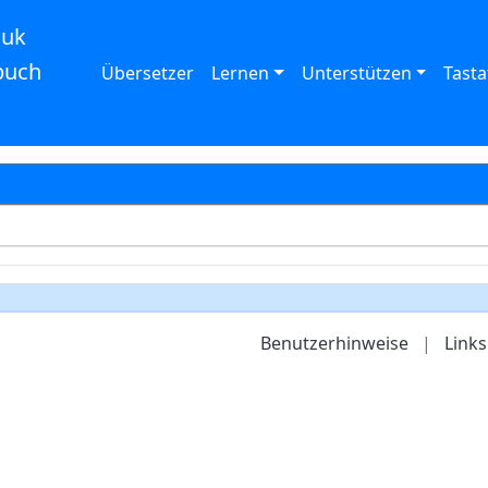
auk
buch
Übersetzer
Lernen
Unterstützen
Tasta
Benutzerhinweise
|
Links