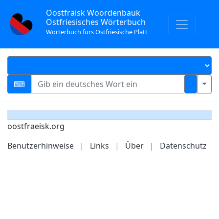
Oostfräisk Woordenbauk
Ostfriesisches Wörterbuch
Wörterbuch fürs Ostfriesische Platt
oostfraeisk.org
Benutzerhinweise
|
Links
|
Über
|
Datenschutz