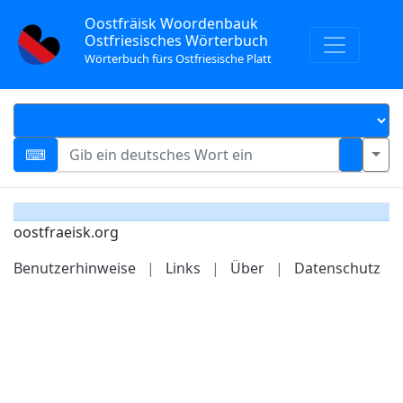
Oostfräisk Woordenbauk
Ostfriesisches Wörterbuch
Wörterbuch fürs Ostfriesische Platt
oostfraeisk.org
Benutzerhinweise
|
Links
|
Über
|
Datenschutz