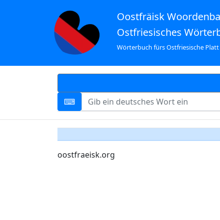
Oostfräisk Woordenb
Ostfriesisches Wörter
Wörterbuch fürs Ostfriesische Platt
oostfraeisk.org