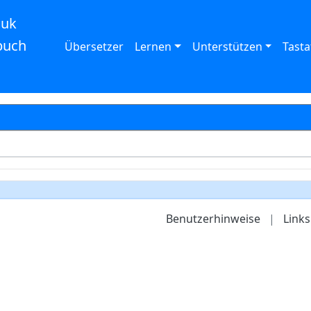
auk
buch
Übersetzer
Lernen
Unterstützen
Tasta
Benutzerhinweise
|
Links