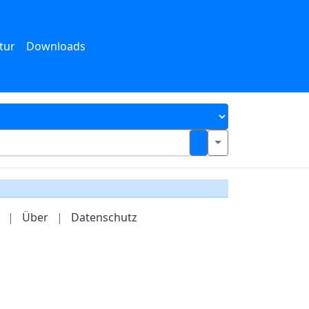
tur
Downloads
|
Über
|
Datenschutz