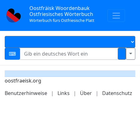
Oostfräisk Woordenbauk
Ostfriesisches Wörterbuch
Wörterbuch fürs Ostfriesische Platt
oostfraeisk.org
Benutzerhinweise
|
Links
|
Über
|
Datenschutz