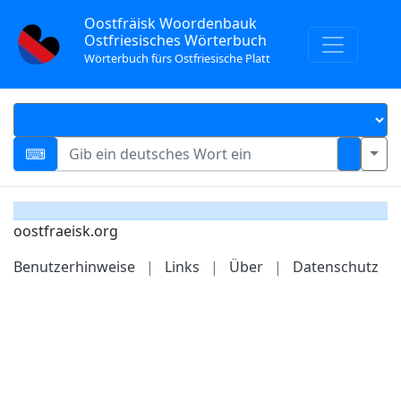
Oostfräisk Woordenbauk
Ostfriesisches Wörterbuch
Wörterbuch fürs Ostfriesische Platt
oostfraeisk.org
Benutzerhinweise
|
Links
|
Über
|
Datenschutz