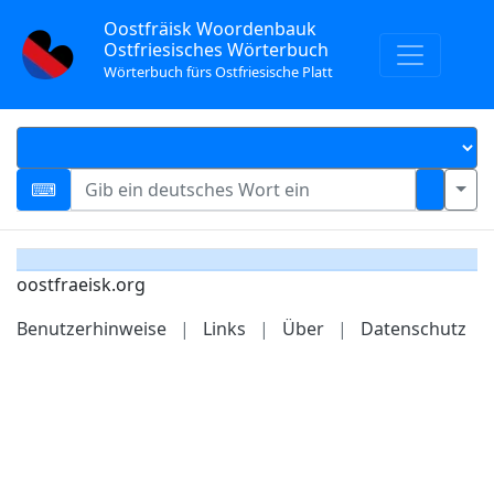
Oostfräisk Woordenbauk
Ostfriesisches Wörterbuch
Wörterbuch fürs Ostfriesische Platt
oostfraeisk.org
Benutzerhinweise
|
Links
|
Über
|
Datenschutz