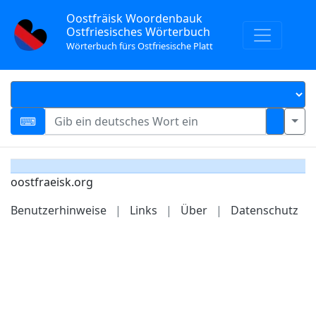
Oostfräisk Woordenbauk
Ostfriesisches Wörterbuch
Wörterbuch fürs Ostfriesische Platt
oostfraeisk.org
Benutzerhinweise
|
Links
|
Über
|
Datenschutz