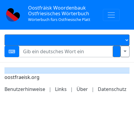
Oostfräisk Woordenbauk
Ostfriesisches Wörterbuch
Wörterbuch fürs Ostfriesische Platt
oostfraeisk.org
Benutzerhinweise
|
Links
|
Über
|
Datenschutz