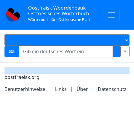
Oostfräisk Woordenbauk
Ostfriesisches Wörterbuch
Wörterbuch fürs Ostfriesische Platt
oostfraeisk.org
Benutzerhinweise
|
Links
|
Über
|
Datenschutz