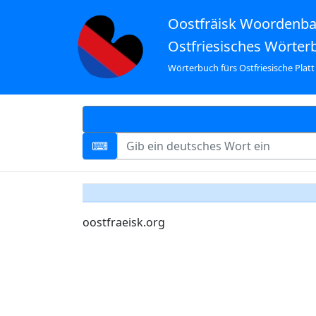
Oostfräisk Woordenb
Ostfriesisches Wörter
Wörterbuch fürs Ostfriesische Platt
oostfraeisk.org