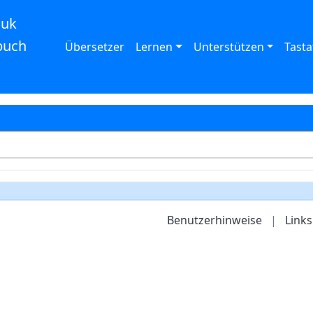
auk
buch
Übersetzer
Lernen
Unterstützen
Tasta
Benutzerhinweise
|
Links