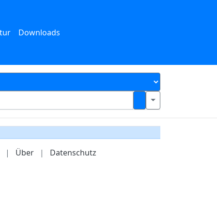
tur
Downloads
|
Über
|
Datenschutz