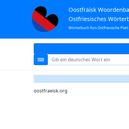
Oostfräisk Woordenb
Ostfriesisches Wörter
Wörterbuch fürs Ostfriesische Platt
oostfraeisk.org