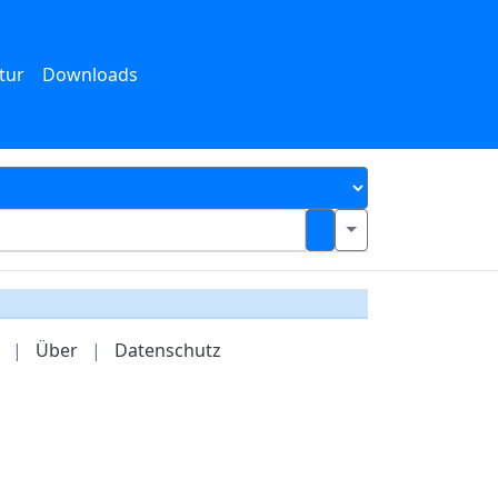
tur
Downloads
|
Über
|
Datenschutz