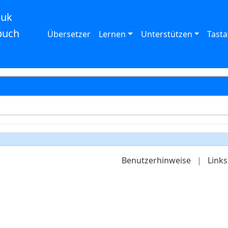
auk
buch
Übersetzer
Lernen
Unterstützen
Tasta
Benutzerhinweise
|
Links