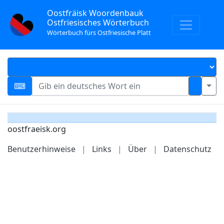
Oostfräisk Woordenbauk
Ostfriesisches Wörterbuch
Wörterbuch fürs Ostfriesische Platt
oostfraeisk.org
Benutzerhinweise
|
Links
|
Über
|
Datenschutz