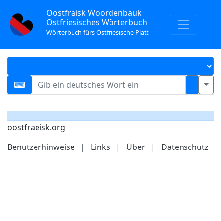
Oostfräisk Woordenbauk
Ostfriesisches Wörterbuch
Wörterbuch fürs Ostfriesische Platt
oostfraeisk.org
Benutzerhinweise
|
Links
|
Über
|
Datenschutz