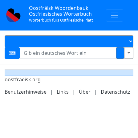
Oostfräisk Woordenbauk
Ostfriesisches Wörterbuch
Wörterbuch fürs Ostfriesische Platt
oostfraeisk.org
Benutzerhinweise
|
Links
|
Über
|
Datenschutz