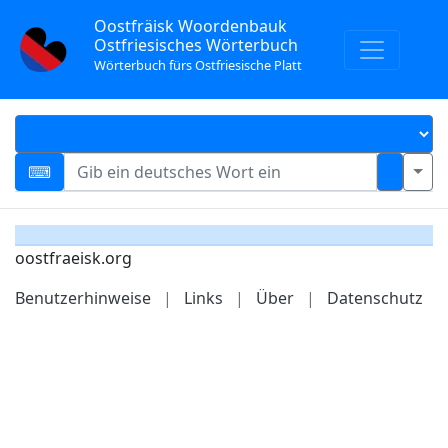
Oostfräisk Woordenbauk
Ostfriesisches Wörterbuch
Wörterbuch fürs Ostfriesische Platt
oostfraeisk.org
Benutzerhinweise
|
Links
|
Über
|
Datenschutz