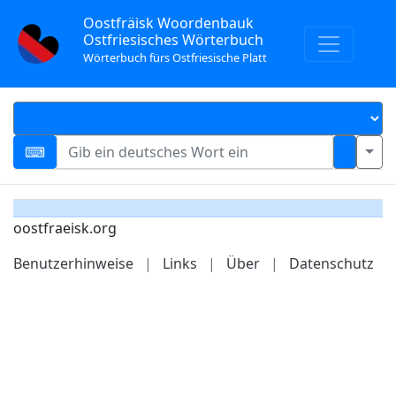
Oostfräisk Woordenbauk
Ostfriesisches Wörterbuch
Wörterbuch fürs Ostfriesische Platt
oostfraeisk.org
Benutzerhinweise
|
Links
|
Über
|
Datenschutz