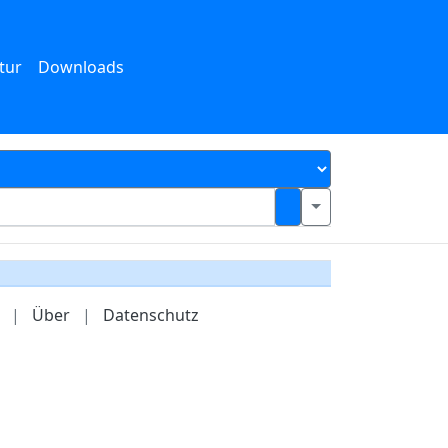
tur
Downloads
|
Über
|
Datenschutz