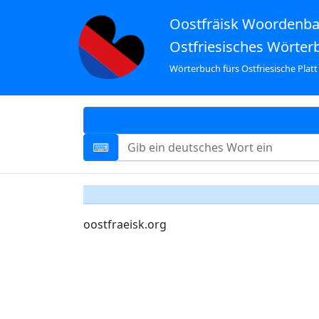
Oostfräisk Woordenb
Ostfriesisches Wörter
Wörterbuch fürs Ostfriesische Platt
oostfraeisk.org