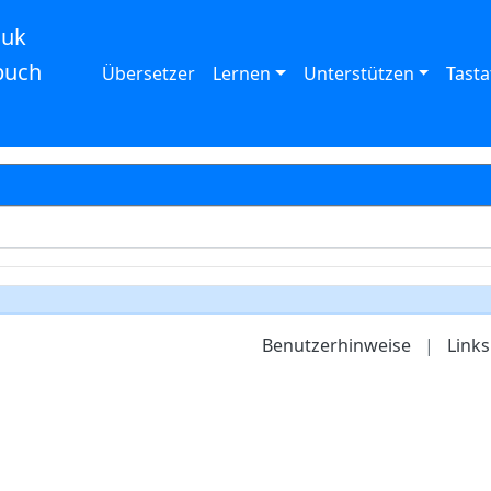
auk
buch
Übersetzer
Lernen
Unterstützen
Tasta
Benutzerhinweise
|
Links