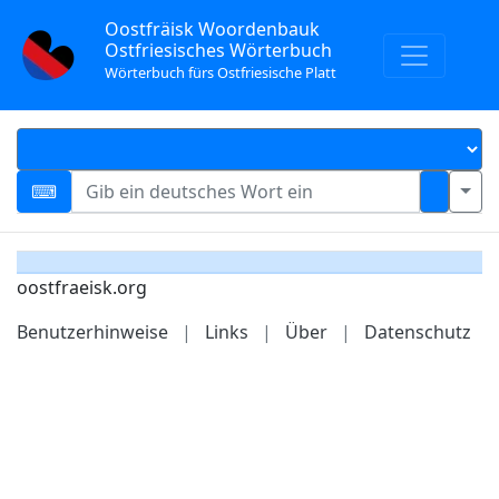
Oostfräisk Woordenbauk
Ostfriesisches Wörterbuch
Wörterbuch fürs Ostfriesische Platt
oostfraeisk.org
Benutzerhinweise
|
Links
|
Über
|
Datenschutz