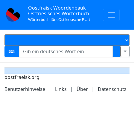
Oostfräisk Woordenbauk
Ostfriesisches Wörterbuch
Wörterbuch fürs Ostfriesische Platt
oostfraeisk.org
Benutzerhinweise
|
Links
|
Über
|
Datenschutz