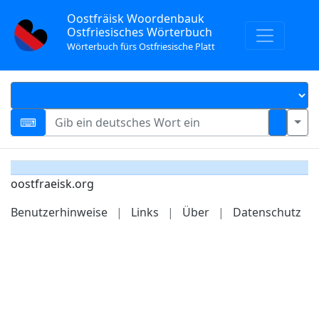
Oostfräisk Woordenbauk
Ostfriesisches Wörterbuch
Wörterbuch fürs Ostfriesische Platt
oostfraeisk.org
Benutzerhinweise
|
Links
|
Über
|
Datenschutz