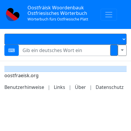
Oostfräisk Woordenbauk
Ostfriesisches Wörterbuch
Wörterbuch fürs Ostfriesische Platt
oostfraeisk.org
Benutzerhinweise
|
Links
|
Über
|
Datenschutz