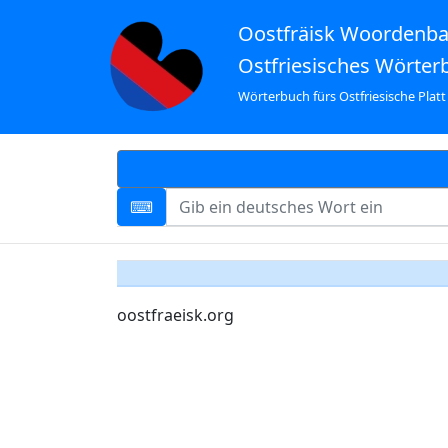
Oostfräisk Woordenb
Ostfriesisches Wörter
Wörterbuch fürs Ostfriesische Platt
oostfraeisk.org