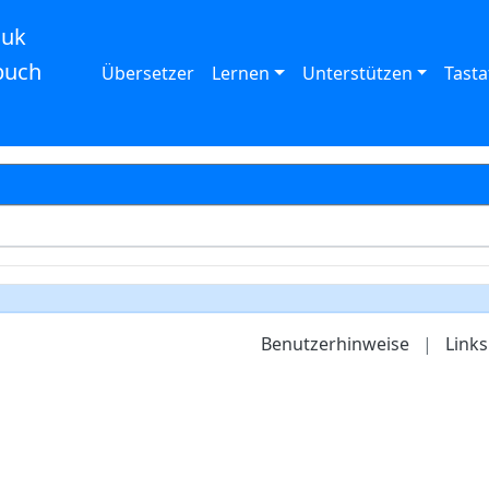
auk
buch
Übersetzer
Lernen
Unterstützen
Tasta
Benutzerhinweise
|
Links