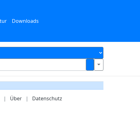
tur
Downloads
|
Über
|
Datenschutz