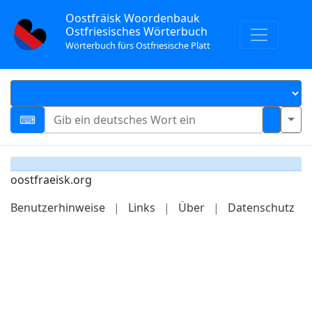
Oostfräisk Woordenbauk
Ostfriesisches Wörterbuch
Wörterbuch fürs Ostfriesische Platt
oostfraeisk.org
Benutzerhinweise
|
Links
|
Über
|
Datenschutz