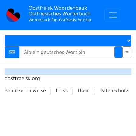
Oostfräisk Woordenbauk
Ostfriesisches Wörterbuch
Wörterbuch fürs Ostfriesische Platt
oostfraeisk.org
Benutzerhinweise
|
Links
|
Über
|
Datenschutz