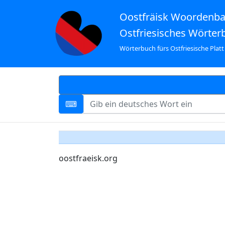
Oostfräisk Woordenb
Ostfriesisches Wörter
Wörterbuch fürs Ostfriesische Platt
oostfraeisk.org