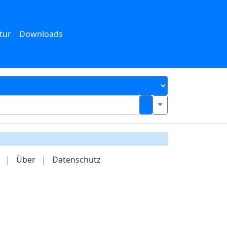
tur
Downloads
|
Über
|
Datenschutz