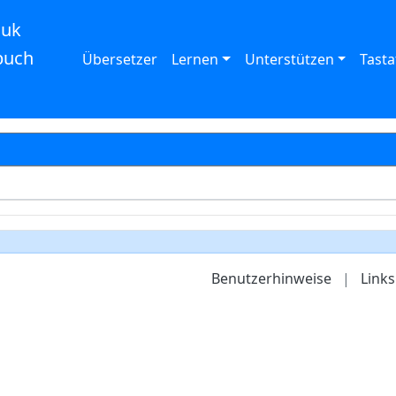
auk
buch
Übersetzer
Lernen
Unterstützen
Tasta
Benutzerhinweise
|
Links